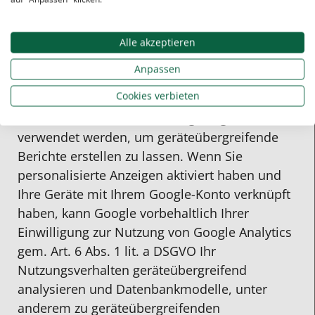
zugeordnet werden und werden nach einer
Speicherung für die Dauer von zwei Monaten
Alle akzeptieren
gelöscht.
Anpassen
Google Signals
Cookies verbieten
Als Erweiterung zu Google (Universal) Analytics
kann auf dieser Website Google Signals
verwendet werden, um geräteübergreifende
Berichte erstellen zu lassen. Wenn Sie
personalisierte Anzeigen aktiviert haben und
Ihre Geräte mit Ihrem Google-Konto verknüpft
haben, kann Google vorbehaltlich Ihrer
Einwilligung zur Nutzung von Google Analytics
gem. Art. 6 Abs. 1 lit. a DSGVO Ihr
Nutzungsverhalten geräteübergreifend
analysieren und Datenbankmodelle, unter
anderem zu geräteübergreifenden