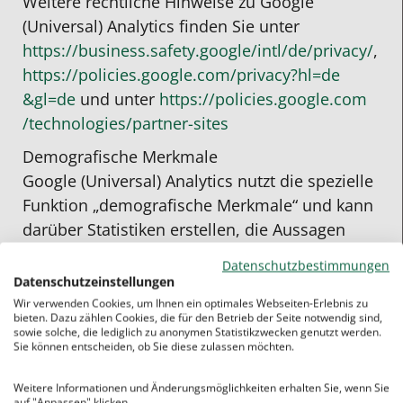
Weitere rechtliche Hinweise zu Google
(Universal) Analytics finden Sie unter
https://business.safety.google
/intl
/de
/privacy
/
,
https://policies.google.com
/privacy
?hl=de
&gl=de
und unter
https://policies.google.com
/technologies
/partner-sites
Demografische Merkmale
Google (Universal) Analytics nutzt die spezielle
Funktion „demografische Merkmale“ und kann
darüber Statistiken erstellen, die Aussagen
über das Alter, Geschlecht und Interessen von
Datenschutzbestimmungen
Seitenbesuchern treffen. Dies geschieht durch
Datenschutzeinstellungen
die Analyse von Werbung und Informationen
Wir verwenden Cookies, um Ihnen ein optimales Webseiten-Erlebnis zu
bieten. Dazu zählen Cookies, die für den Betrieb der Seite notwendig sind,
von Drittanbietern. Dadurch können
sowie solche, die lediglich zu anonymen Statistikzwecken genutzt werden.
Sie können entscheiden, ob Sie diese zulassen möchten.
Zielgruppen für Marketingaktivitäten
identifiziert werden. Die gesammelten Daten
Weitere Informationen und Änderungsmöglichkeiten erhalten Sie, wenn Sie
können jedoch keiner bestimmten Person
auf "Anpassen" klicken.