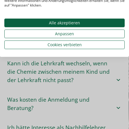
Weitere Informationen und Änderungsmöglichkeiten erhalten Sie, wenn Sie
auf "Anpassen" klicken.
Muss ich mich vertraglich binden?
Alle akzeptieren
Anpassen
Eignen sich Studenten als
Nachhilfelehrer?
Cookies verbieten
Kann ich die Lehrkraft wechseln, wenn
die Chemie zwischen meinem Kind und
der Lehrkraft nicht passt?
Was kosten die Anmeldung und
Beratung?
Ich hätte Interesse als Nachhilfelehrer