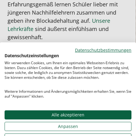
Erfahrungsgemäß lernen Schüler lieber mit
jüngeren Nachhilfelehrern zusammen und
geben ihre Blockadehaltung auf.
Unsere
Lehrkräfte
sind äußerst einfühlsam und
gewissenhaft.
Falls es zwischenmenschlich zwischen Ihrem
Datenschutzbestimmungen
Datenschutzeinstellungen
Kind und der Lehrkraft mal nicht passen sollte,
Wir verwenden Cookies, um Ihnen ein optimales Webseiten-Erlebnis zu
wählen wir gerne und unkompliziert für Sie
bieten. Dazu zählen Cookies, die für den Betrieb der Seite notwendig sind,
sowie solche, die lediglich zu anonymen Statistikzwecken genutzt werden.
eine neue
Nachhilfekraft
aus. Ein kurzer Anruf
Sie können entscheiden, ob Sie diese zulassen möchten.
genügt.
Weitere Informationen und Änderungsmöglichkeiten erhalten Sie, wenn Sie
Ist die von uns vermittelte Lehrkraft in den
auf "Anpassen" klicken.
Semesterferien nicht vor Ort in Lübeck? Kein
Problem! Geben Sie einfach Bescheid. Wir
Alle akzeptieren
kümmern uns um einen adäquaten Ersatz.
Anpassen