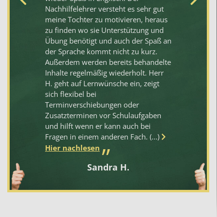
Nachhilfelehrer versteht es sehr gut
in
meine Tochter zu motivieren, heraus
wa
zu finden wo sie Unterstützung und
sc
Übung benötigt und auch der Spaß an
is
der Sprache kommt nicht zu kurz.
me
Außerdem werden bereits behandelte
Ki
Inhalte regelmäßig wiederholt. Herr
um
H. geht auf Lernwünsche ein, zeigt
em
sich flexibel bei
Terminverschiebungen oder
Zusatzterminen vor Schulaufgaben
und hilft wenn er kann auch bei
Fragen in einem anderen Fach. (...)
Hier nachlesen
Sandra H.