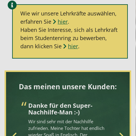
Wie wir unsere Lehrkräfte auswählen,
erfahren Sie
hier
.
Haben Sie Interesse, sich als Lehrkraft
beim Studentenring zu bewerben,
dann klicken Sie
hier
.
Das meinen unsere Kunden:
r
Danke für den Super-
P
Nachhilfe-Man :-)
u
d
n
Wir sind sehr mit der Nachhilfe
ch
zufrieden. Meine Tochter hat endlich
Se
sig
wieder Spaß in Englisch. Der
ab