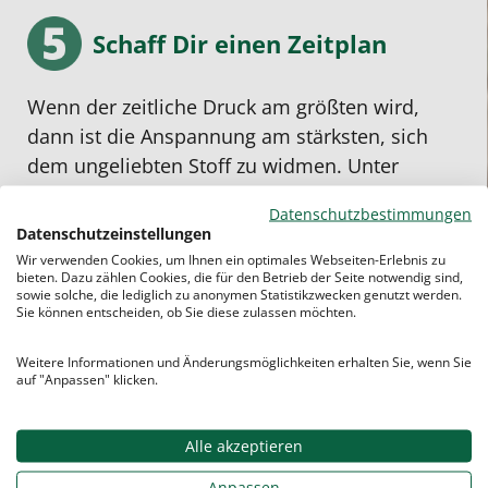
Schaff Dir einen Zeitplan
Wenn der zeitliche Druck am größten wird,
dann ist die Anspannung am stärksten, sich
dem ungeliebten Stoff zu widmen. Unter
Zeitdruck zu lernen ist
meistens ineffizient
Datenschutzbestimmungen
und nervenaufreibend
.
Datenschutzeinstellungen
Wir verwenden Cookies, um Ihnen ein optimales Webseiten-Erlebnis zu
Deshalb den Lernstoff über einen längeren
bieten. Dazu zählen Cookies, die für den Betrieb der Seite notwendig sind,
Zeitraum „zerstückeln“.
Zeitpunkte
für Freizeit
sowie solche, die lediglich zu anonymen Statistikzwecken genutzt werden.
Sie können entscheiden, ob Sie diese zulassen möchten.
und Pausen bestimmen.
Tage
zum
Wiederholen einplanen. Auf diese Weise kann
Weitere Informationen und Änderungsmöglichkeiten erhalten Sie, wenn Sie
sich der Stoff am besten verfestigen. Dann
auf "Anpassen" klicken.
fühlst du dich auch viel ruhiger bei der
Schulaufgabe
.
Alle akzeptieren
Anpassen