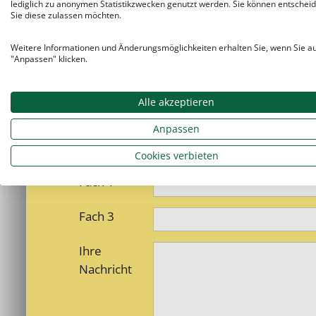
lediglich zu anonymen Statistikzwecken genutzt werden. Sie können entscheid
Straße/Nr.
Sie diese zulassen möchten.
Telefon
Weitere Informationen und Änderungsmöglichkeiten erhalten Sie, wenn Sie a
"Anpassen" klicken.
Schulart
Alle akzeptieren
Rückrufzeit
9-12
12-14
Anpassen
Fächer, in denen Nachhilfe benötigt wird:
Cookies verbieten
Fach 1 *
Fach 3
Ihre
Nachricht