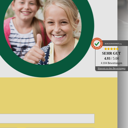
AUSGEZEICHNET
.org
SEHR GUT
4.93
/ 5.00
4.104 Bewertungen
Hinweis zu den Bewertungen