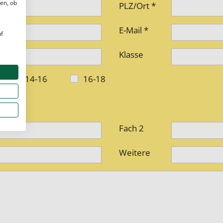
en, ob
PLZ/Ort *
E-Mail *
uf
Klasse
14-16
16-18
Fach 2
Weitere