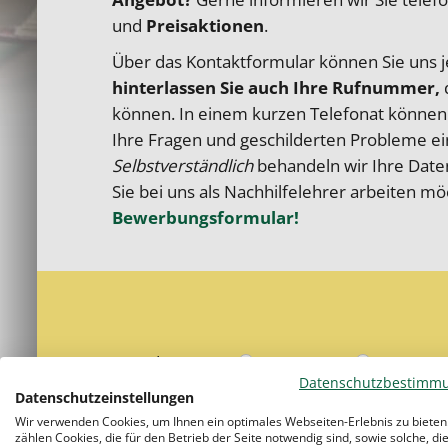
und
Preisaktionen
.
Über das Kontakt­formular können Sie uns j
hinterlassen Sie auch Ihre Rufnummer,
d
können. In einem kurzen Telefonat können 
Ihre Fragen und geschilderten Probleme ein
Selbst­verständlich
behandeln wir Ihre Daten
Sie bei uns als Nachhilfe­lehrer arbeiten m
Bewerbungs­formular!
Bitte lasse dieses Feld leer.
Bitte lasse dieses Feld leer.
Anrede
Herr
Frau
Datenschutzbestimm
Datenschutzeinstellungen
Vorname *
Wir verwenden Cookies, um Ihnen ein optimales Webseiten-Erlebnis zu bieten
zählen Cookies, die für den Betrieb der Seite notwendig sind, sowie solche, di