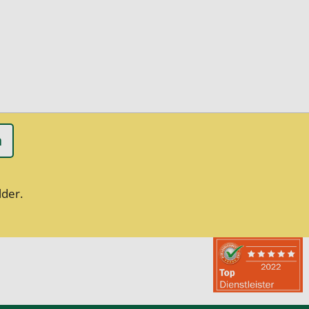
n
lder.