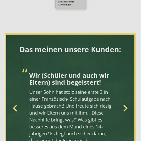
Das meinen unsere Kunden:
Wir (Schüler und auch wir
S
Eltern) sind begeistert!
Fl
Unser Sohn hat stolz seine erste 3 in
me
einer Französisch- Schulaufgabe nach
ri
Hause gebracht! Und freute sich riesig
ei
und wir Eltern uns mit ihm. „Diese
ha
Nachhlife bringt was!“ Was gibt es
Hi
besseres aus dem Mund eines 14-
jährigen? Es liegt auch sicher daran,
dass er mit der Französisch-