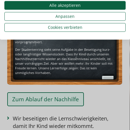
Alle akzeptieren
Anpassen
Unsere Lehrkräfte sind für die Schülernachhilfe bestens geeignet.
Cookies verbieten
Es sind Studentinnen und Studenten. Sie sind motiviert, kennen
den Lernstoff und verfügen über sicheren Umgang mit jungen
Menschen. Eine individuelle und effiziente Betreuung ist somit
vorprogrammiert.
Der Studentenring sieht seine Aufgabe in der Beseitigung kurz-
oder langfristiger Wissenslücken. Dass Ihr Kind durch unseren
Nachhilfeunterricht
wieder an das Klassenniveau anschließt, ist
unser vorrangiges Ziel. Aber wir wollen mehr: Ihr Kinder soll mit
Freude lernen. Unsere
Lernerfolge
zeigen: Das ist kein
unmögliches Vorhaben.
Zum Ablauf der Nachhilfe
Wir beseitigen die Lernschwierigkeiten,
damit Ihr Kind wieder mitkommt.