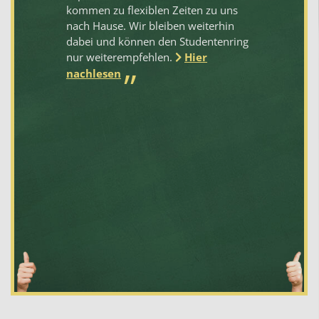
kommen zu flexiblen Zeiten zu uns
Un
en
nach Hause. Wir bleiben weiterhin
gu
dabei und können den Studentenring
ge
nur weiterempfehlen.
Hier
ge
ve
nachlesen
Sc
oh
kö
nu
na