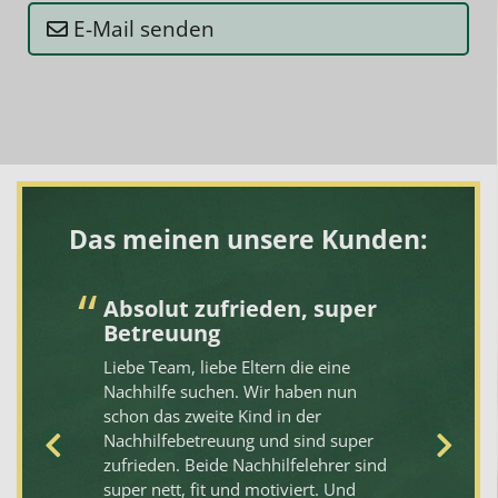
E-Mail senden
Das meinen unsere Kunden:
-
Absolut zufrieden, super
V
Betreuung
Da
g
Liebe Team, liebe Eltern die eine
St
Nachhilfe suchen. Wir haben nun
Ve
schon das zweite Kind in der
fü
ie
Nachhilfebetreuung und sind super
10
zufrieden. Beide Nachhilfelehrer sind
sc
n,
super nett, fit und motiviert. Und
fr