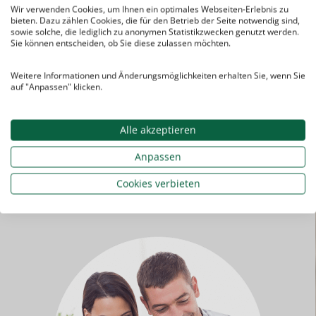
Sie bezahlen für die
Nachhilfe
:
Wir verwenden Cookies, um Ihnen ein optimales Webseiten-Erlebnis zu
bieten. Dazu zählen Cookies, die für den Betrieb der Seite notwendig sind,
keine
Aufnahme­gebühren
sowie solche, die lediglich zu anonymen Statistikzwecken genutzt werden.
Sie können entscheiden, ob Sie diese zulassen möchten.
keine
Vermittlungs­
gebühren
Weitere Informationen und Änderungsmöglichkeiten erhalten Sie, wenn Sie
keine
Grund­gebühren
auf "Anpassen" klicken.
sondern nur die
tatsächlich
in Anspruch genommenen
Nachhilfe­stunden
Alle akzeptieren
Anpassen
Cookies verbieten