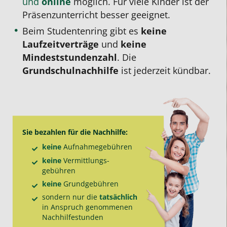
und
online
möglich. Für viele Kinder ist der
Präsenzunterricht besser geeignet.
Beim Studentenring gibt es
keine
Laufzeitverträge
und
keine
Mindeststundenzahl
. Die
Grundschulnachhilfe
ist jederzeit kündbar.
Sie bezahlen für die
Nachhilfe
:
keine
Aufnahme­gebühren
keine
Vermittlungs­
gebühren
keine
Grund­gebühren
sondern nur die
tatsächlich
in Anspruch genommenen
Nachhilfe­stunden