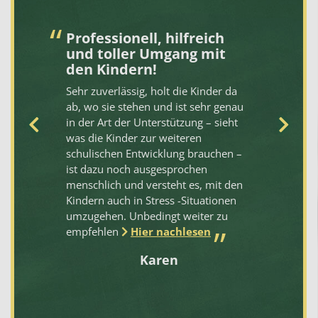
Professionell, hilfreich
S
und toller Umgang mit
hi
den Kindern!
Di
Sehr zuverlässig, holt die Kinder da
de
rt
ab, wo sie stehen und ist sehr genau
ko
in der Art der Unterstützung – sieht
ei
was die Kinder zur weiteren
un
schulischen Entwicklung brauchen –
em
ist dazu noch ausgesprochen
we
e.
menschlich und versteht es, mit den
Kindern auch in Stress -Situationen
.
umzugehen. Unbedingt weiter zu
empfehlen
Hier nachlesen
Karen