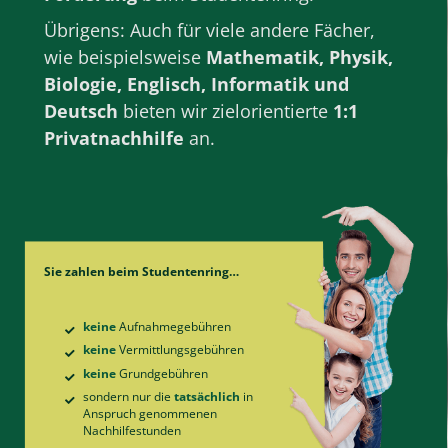
Übrigens: Auch für viele andere Fächer,
wie beispielsweise
Mathematik
, Physik,
Biologie
,
Englisch
,
Informatik
und
Deutsch
bieten wir zielorientierte
1:1
Privatnachhilfe
an.
Sie zahlen beim Studentenring…
keine
Aufnahme­gebühren
keine
Vermittlungs­gebühren
keine
Grund­gebühren
sondern nur die
tatsächlich
in
Anspruch genommenen
Nachhilfe­stunden