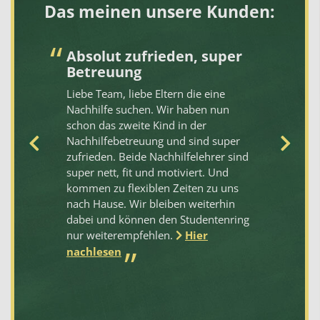
Das meinen unsere Kunden:
Absolut zufrieden, super
V
Betreuung
Da
Liebe Team, liebe Eltern die eine
St
Nachhilfe suchen. Wir haben nun
Ve
en
schon das zweite Kind in der
fü
Nachhilfebetreuung und sind super
10
zufrieden. Beide Nachhilfelehrer sind
sc
t
super nett, fit und motiviert. Und
fr
kommen zu flexiblen Zeiten zu uns
Un
nach Hause. Wir bleiben weiterhin
gu
dabei und können den Studentenring
ge
d
nur weiterempfehlen.
Hier
ge
ve
nachlesen
Sc
oh
ine
kö
nu