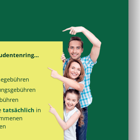
tudentenring…
e­gebühren
ungs­gebühren
bühren
e
tatsächlich
in
ommenen
den