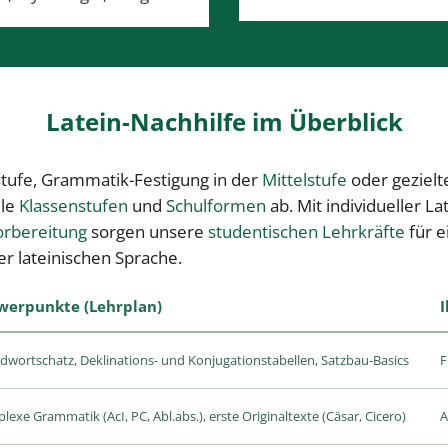
Latein-Nachhilfe im Überblick
stufe, Grammatik-Festigung in der
Mittelstufe
oder gezielt
lle
Klassenstufen
und
Schulformen
ab. Mit individueller L
orbereitung
sorgen unsere
studentischen Lehrkräfte
für e
r lateinischen Sprache.
werpunkte (Lehrplan)
I
dwortschatz, Deklinations- und Konjugationstabellen, Satzbau-Basics
F
exe Grammatik (AcI, PC, Abl.abs.), erste Originaltexte (Cäsar, Cicero)
A