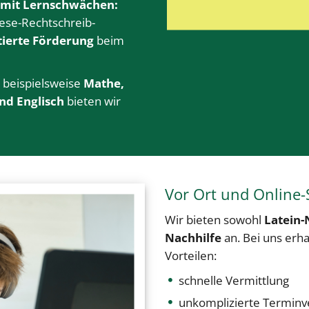
 mit Lernschwächen:
Lese-Rechtschreib-
ntierte Förderung
beim
e beispielsweise
Mathe
,
nd
Englisch
bieten wir
Vor Ort und Online-
Wir bieten sowohl
Latein-
Nachhilfe
an. Bei uns erh
Vorteilen:
schnelle Vermittlung
unkomplizierte Terminv