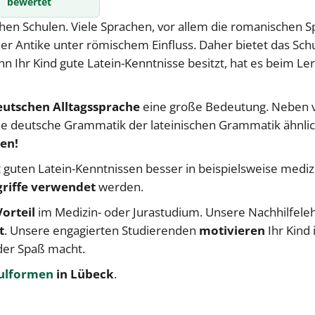
bewertet
hen Schulen. Viele Sprachen, vor allem die romanischen S
der Antike unter römischem Einfluss. Daher bietet das Sch
n Ihr Kind gute Latein-Kenntnisse besitzt, hat es beim Lern
eutschen Alltagssprache
eine große Bedeutung. Neben v
die deutsche Grammatik der lateinischen Grammatik ähnli
nen!
t guten
Latein-Kenntnissen
besser in beispielsweise mediz
griffe verwendet
werden.
Vorteil
im Medizin- oder Jurastudium. Unsere Nachhilfeleh
t
. Unsere engagierten Studierenden
motivieren
Ihr Kind 
der Spaß macht.
ulformen
in Lübeck
.