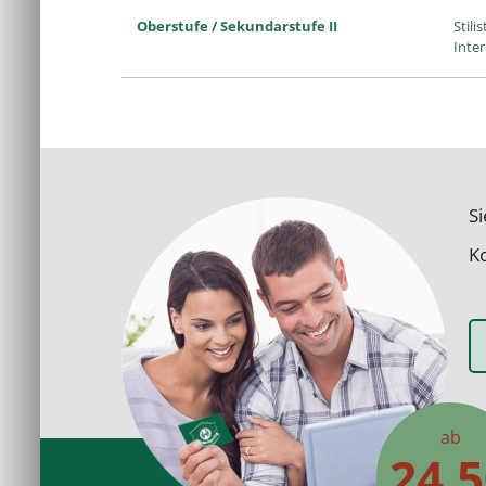
Oberstufe / Sekundarstufe II
Stili
Inte
S
Ko
ab
24,