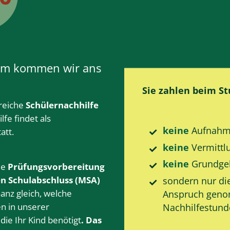
sam kommen wir ans
Sie zahlen beim S
greiche
Schülernachhilfe
lfe
findet als
keine
Aufnahm
tatt.
keine
Vermittl
keine
Grund­ge
le
Prüfungsvorbereitung
en Schulabschluss (MSA)
sondern nur di
Ganz gleich, welche
Anspruch gen
en in unserer
Nachhilfe­stun
die Ihr Kind benötigt
. Das