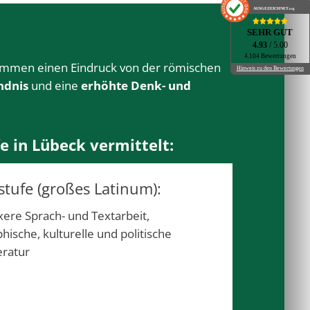
AUSGEZEICHNET
.org
SEHR GUT
4.93
/ 5.00
4.104 Bewertungen
kommen einen Eindruck von der römischen
Hinweis zu den Bewertungen
ndnis
und eine
erhöhte Denk- und
e in Lübeck vermittelt:
stufe (großes Latinum):
ere Sprach- und Textarbeit,
hische, kulturelle und politische
eratur