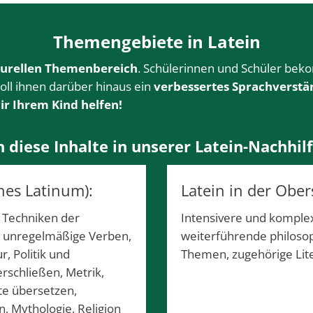
Themengebiete in Latein
turellen Themenbereich
. Schülerinnen und Schüler be
soll ihnen darüber hinaus ein
verbessertes Sprachverstä
ir Ihrem Kind helfen!
iese Inhalte in unserer Latein-Nachhilf
ines Latinum):
Latein in der Ober
 Techniken der
Intensivere und komplex
, unregelmäßige Verben,
w
eiterführende philosop
, Politik und
Themen, z
ugehörige Lit
 erschließen, Metrik,
xte übersetzen,
n, Mythologie, Religion