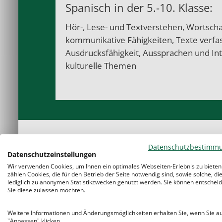
Spanisch in der 5.-10. Klasse:
Hör-, Lese- und Textverstehen, Wortscha
kommunikative Fähigkeiten, Texte verfas
Ausdrucksfähigkeit, Aussprachen und In
kulturelle Themen
Datenschutzbestimm
Datenschutzeinstellungen
Wir verwenden Cookies, um Ihnen ein optimales Webseiten-Erlebnis zu bieten
zählen Cookies, die für den Betrieb der Seite notwendig sind, sowie solche, di
Ob Einstieg als zweite/dritte Fremdsprach
lediglich zu anonymen Statistikzwecken genutzt werden. Sie können entscheid
qualifizierte Einzelnachhilfe deckt alle
Klass
Sie diese zulassen möchten.
Kommunikationstraining und effektiver
Prü
Weitere Informationen und Änderungsmöglichkeiten erhalten Sie, wenn Sie a
Notenverbesserung
und neues Selbstbewus
"Anpassen" klicken.