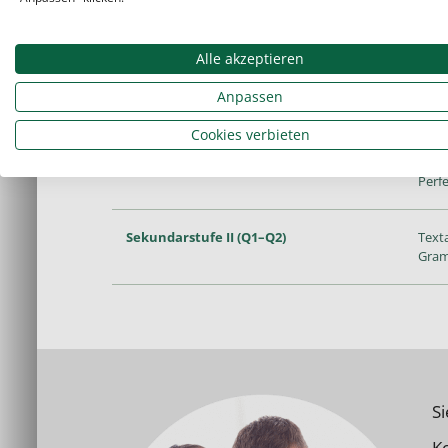
Klassenstufe
Sch
Alle akzeptieren
Anfangsunterricht (5–7)
Grun
Anpassen
(reg
Cookies verbieten
Sekundarstufe I (8–10)
Die 
Perf
Sekundarstufe II (Q1–Q2)
Texta
Gram
S
Ko