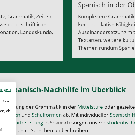
Spanisch in der Ob
tz, Grammatik, Zeiten,
Komplexere Grammatik 
sen und schriftliche
kommunikative Fähigkei
tonation, Landeskunde,
Auseinandersetzung mit L
Textarten, weitere kultur
Themen rundum Spanie
Spanisch-Nachhilfe im Überblick
ungen
. Dazu
e
e, Festigung der Grammatik in der
Mittelstufe
oder gezielt
en, ob
enstufen
und
Schulformen
ab. Mit individueller
Spanisch-
fungsvorbereitung
in Spanisch sorgen unsere
studentisch
uf
stsein beim Sprechen und Schreiben.