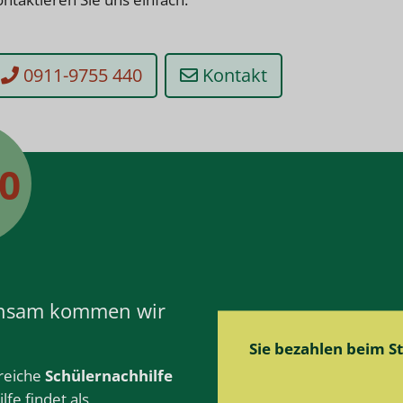
0911-9755 440
Kontakt
50
insam kommen wir
Sie bezahlen beim 
greiche
Schülernachhilfe
lfe
findet als