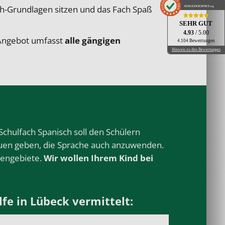
sch-Grundlagen sitzen und das Fach Spaß
AUSGEZEICHNET
.org
SEHR GUT
4.93
/ 5.00
 Angebot umfasst
alle gängigen
4.104 Bewertungen
Hinweis zu den Bewertungen
Schulfach Spanisch soll den Schülern
auen geben, die Sprache auch anzuwenden.
mengebiete.
Wir wollen Ihrem Kind bei
fe in Lübeck vermittelt: