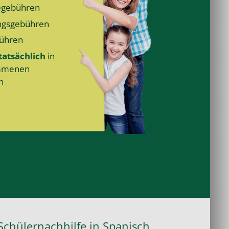
­gebühren
ngs­gebühren
ühren
tatsächlich
in
mmenen
n
Schülernachhilfe in Spanisch