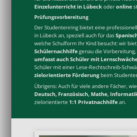
Einzelunterricht
in Lübeck
oder
online
s
Prüfungsvorbereitung
Der Studentenring bietet eine professionel
in Lübeck
an, speziell auch für das
Spanisc
welche
Schulform
Ihr Kind besucht: wir bie
Schülernachhilfe
genau die Vorbereitung, 
umfasst auch Schüler mit Lernschwäch
Schüler mit einer Lese-Rechtschreib-Schw
zielorientierte Förderung
beim Studenten
Übrigens: Auch für viele andere
Fächer
, wi
Deutsch
,
Französisch
,
Mathe
,
Informati
zielorientierte
1:1 Privatnachhilfe
an.