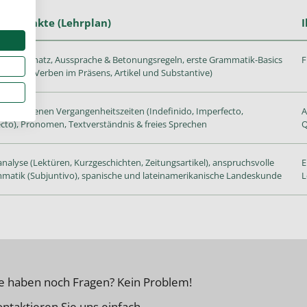
werpunkte (Lehrplan)
I
dwortschatz, Aussprache & Betonungsregeln, erste Grammatik-Basics
F
elmäßige Verben im Präsens, Artikel und Substantive)
verschiedenen Vergangenheitszeiten (Indefinido, Imperfecto,
A
ecto), Pronomen, Textverständnis & freies Sprechen
Q
nalyse (Lektüren, Kurzgeschichten, Zeitungsartikel), anspruchsvolle
E
matik (Subjuntivo), spanische und lateinamerikanische Landeskunde
L
ie haben noch Fragen? Kein Problem!
ntaktieren Sie uns einfach.