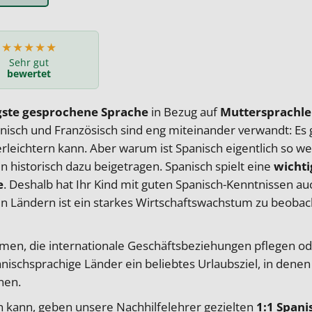
★★★★★
Sehr gut
bewertet
gste gesprochene Sprache
in Bezug auf
Muttersprachle
nisch und
Französisch
sind eng miteinander verwandt: Es g
rleichtern kann. Aber warum ist Spanisch eigentlich so wei
n historisch dazu beigetragen.
Spanisch spielt eine
wichti
e
. Deshalb hat Ihr Kind mit guten Spanisch-Kenntnissen a
hen Ländern ist ein starkes Wirtschaftswachstum zu beobac
men, die internationale Geschäftsbeziehungen pflegen ode
anischsprachige Länder ein beliebtes Urlaubsziel, in denen
nen.
en kann, geben
unsere
Nachhilfelehrer
gezielten
1:1
Spani