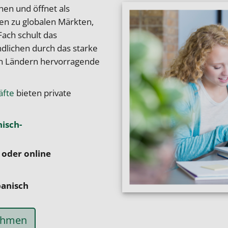
hen und öffnet als
en zu globalen Märkten,
Fach schult das
ndlichen durch das starke
en Ländern hervorragende
äfte
bieten private
isch-
 oder online
panisch
nehmen