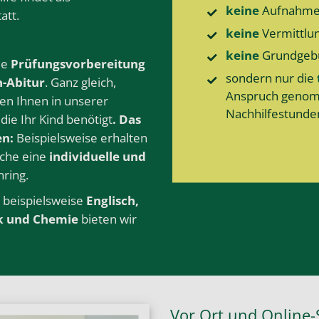
keine
Aufnahme
tatt.
keine
Vermittlu
keine
Grund­geb
le
Prüfungsvorbereitung
sondern nur die
h-Abitur
. Ganz gleich,
Anspruch geno
ten Ihnen in unserer
Nachhilfe­stunde
die Ihr Kind benötigt
. Das
en:
Beispielsweise erhalten
äche eine
individuelle und
ring.
e beispielsweise
Englisch
,
k
und
Chemie
bieten wir
Vor Ort und Online-